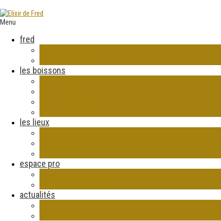
Menu
fred
fred
la Fred touch
les boissons
La gamme
Ca fait du bien
Conditionnement
Témoignages
les lieux
Micro brasserie
Evénements
lieux publics
espace pro
entreprise, groupe et tribu
personnalisation
actualités
Blog
Evénements