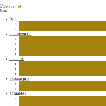
Menu
fred
fred
la Fred touch
les boissons
La gamme
Ca fait du bien
Conditionnement
Témoignages
les lieux
Micro brasserie
Evénements
lieux publics
espace pro
entreprise, groupe et tribu
personnalisation
actualités
Blog
Evénements