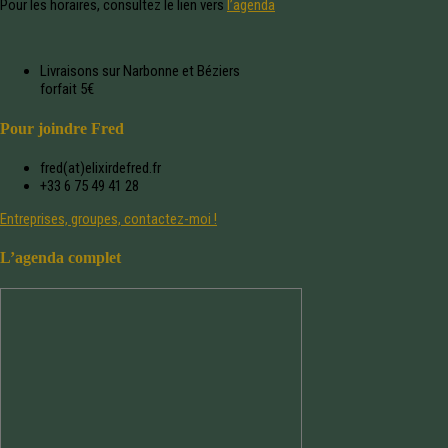
Pour les horaires, consultez le lien vers
l’agenda
Livraisons sur Narbonne et Béziers
forfait 5€
Pour joindre Fred
fred(at)elixirdefred.fr
+33 6 75 49 41 28
Entreprises, groupes, contactez-moi !
L’agenda complet