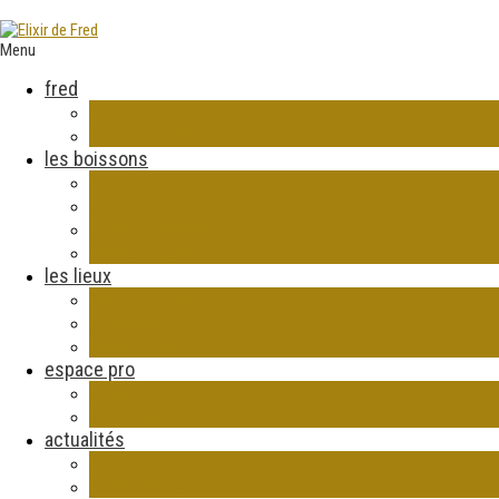
Menu
fred
fred
la Fred touch
les boissons
La gamme
Ca fait du bien
Conditionnement
Témoignages
les lieux
Micro brasserie
Evénements
lieux publics
espace pro
entreprise, groupe et tribu
personnalisation
actualités
Blog
Evénements