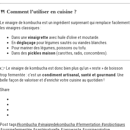
🍴 Comment l’utiliser en cuisine ?
Le vinaigre de kombucha est un ingrédient surprenant qui remplace facilement
les vinaigres classiques :
Dans une
vinaigrette
avec huile d’olive et moutarde.
En
déglaçage
pour légumes sautés ou viandes blanches.
Pour mariner des légumes, poissons ou tofu.
Dans des
pickles maison
(carottes, radis, concombres).
👉 Le vinaigre de kombucha est donc bien plus qu’un « reste » de boisson
trop fermentée : c’est un
condiment artisanal, santé et gourmand
. Une
belle façon de valoriser et d’enrichir votre cuisine au quotidien !
Share
Post tags
#kombucha #vinaigredekombucha #fermentation #probiotiques
#cuisinefermentée #santénaturelle #zerowaste #cuisinecréative