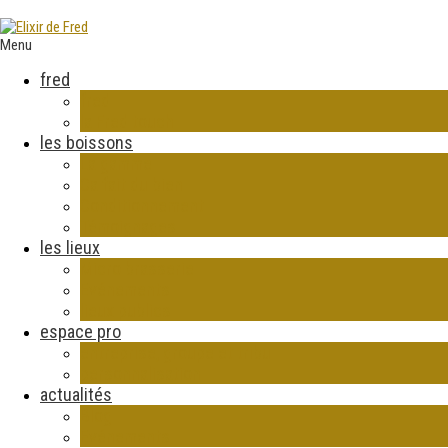
Menu
fred
fred
la Fred touch
les boissons
La gamme
Ca fait du bien
Conditionnement
Témoignages
les lieux
Micro brasserie
Evénements
lieux publics
espace pro
entreprise, groupe et tribu
personnalisation
actualités
Blog
Evénements