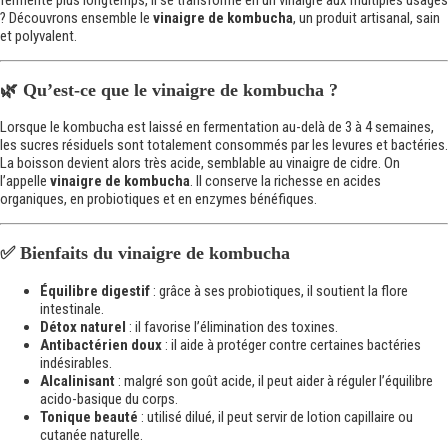
fermente plus longtemps, il se transforme en un vinaigre aux multiples usages
? Découvrons ensemble le
vinaigre de kombucha
, un produit artisanal, sain
et polyvalent.
🌿 Qu’est-ce que le vinaigre de kombucha ?
Lorsque le kombucha est laissé en fermentation au-delà de 3 à 4 semaines,
les sucres résiduels sont totalement consommés par les levures et bactéries.
La boisson devient alors très acide, semblable au vinaigre de cidre. On
l’appelle
vinaigre de kombucha
. Il conserve la richesse en acides
organiques, en probiotiques et en enzymes bénéfiques.
✅ Bienfaits du vinaigre de kombucha
Équilibre digestif
: grâce à ses probiotiques, il soutient la flore
intestinale.
Détox naturel
: il favorise l’élimination des toxines.
Antibactérien doux
: il aide à protéger contre certaines bactéries
indésirables.
Alcalinisant
: malgré son goût acide, il peut aider à réguler l’équilibre
acido-basique du corps.
Tonique beauté
: utilisé dilué, il peut servir de lotion capillaire ou
cutanée naturelle.