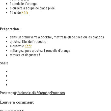
1
rondelle
d’orange
6
cuillère à soupe
de glace pilée
10 cl de
Kéfir
Préparation :
dans un grand verre à cocktail, mettre la glace pilée ou les glaçons
ajoutez 18cl de Prosecco
ajoutez le
Kéfir
mélangez, puis ajoutez 1 rondelle d’orange
remuez et dégustez !
Share
Post tags
apérol
cocktail
kéfir
orange
Procesco
Leave a comment