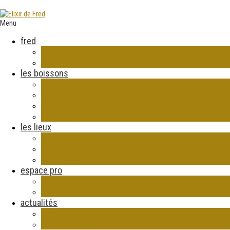
Menu
fred
fred
la Fred touch
les boissons
La gamme
Ca fait du bien
Conditionnement
Témoignages
les lieux
Micro brasserie
Evénements
lieux publics
espace pro
entreprise, groupe et tribu
personnalisation
actualités
Blog
Evénements