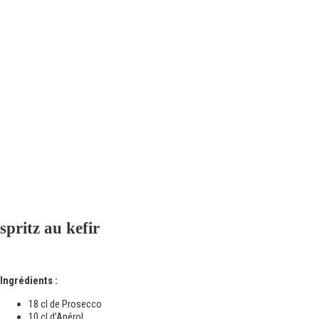
spritz au kefir
Ingrédients :
18
cl
de Prosecco
10
cl
d’Apérol