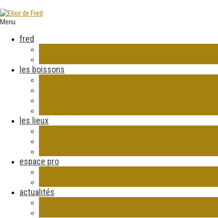
Menu
fred
fred
la Fred touch
les boissons
La gamme
Ca fait du bien
Conditionnement
Témoignages
les lieux
Micro brasserie
Evénements
lieux publics
espace pro
entreprise, groupe et tribu
personnalisation
actualités
Blog
Evénements