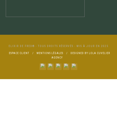
ELIXIR DE FRED® - TOUS DROITS RÉSERVÉS - MIS À JOUR EN 2025
ESPACE CLIENT
MENTIONS LÉGALES
DESIGNED BY LOLA CUVELIER
AGENCY