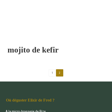
mojito de kefir
1
2
Où déguster Elixir de Fred ?
A la micro-brasserie de Bize