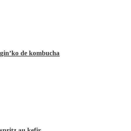
gin’ko de kombucha
spritz au kefir