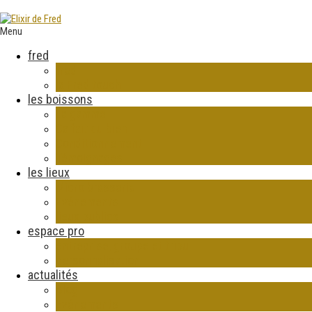
Menu
fred
fred
la Fred touch
les boissons
La gamme
Ca fait du bien
Conditionnement
Témoignages
les lieux
Micro brasserie
Evénements
lieux publics
espace pro
entreprise, groupe et tribu
personnalisation
actualités
Blog
Evénements