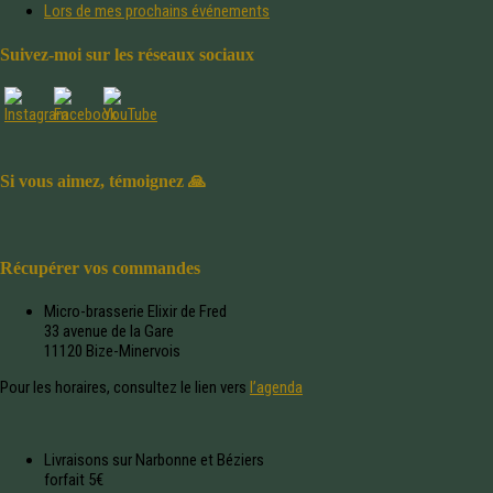
Lors de mes prochains événements
Suivez-moi sur les réseaux sociaux
Si vous aimez, témoignez 🙏
Récupérer vos commandes
Micro-brasserie Elixir de Fred
33 avenue de la Gare
11120 Bize-Minervois
Pour les horaires, consultez le lien vers
l’agenda
Livraisons sur Narbonne et Béziers
forfait 5€