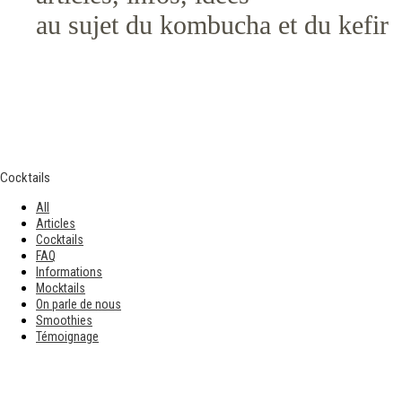
au sujet du kombucha et du kefir
Cocktails
All
Articles
Cocktails
FAQ
Informations
Mocktails
On parle de nous
Smoothies
Témoignage